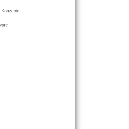
en Konzepte
tware