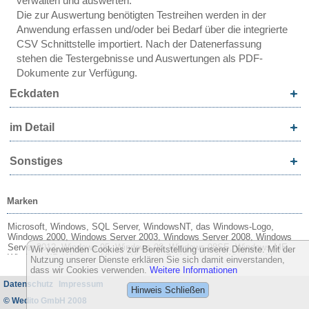
verwalten und auswerten.
Die zur Auswertung benötigten Testreihen werden in der
Anwendung erfassen und/oder bei Bedarf über die integrierte
CSV Schnittstelle importiert. Nach der Datenerfassung
stehen die Testergebnisse und Auswertungen als PDF-
Dokumente zur Verfügung.
Eckdaten
im Detail
Sonstiges
Marken
Microsoft, Windows, SQL Server, WindowsNT, das Windows-Logo,
Windows 2000, Windows Server 2003, Windows Server 2008, Windows
Server 2012, Windows 95, Windows 98, Windows 98SE, Windows ME,
Wir verwenden Cookies zur Bereitstellung unserer Dienste. Mit der
Windows XP, Windows Vista, Windows 7, Windows 8, Windows 10,
Nutzung unserer Dienste erklären Sie sich damit einverstanden,
Word, Excel, Outlook, Microsoft Edge und Internet Explorer sind
dass wir Cookies verwenden.
Weitere Informationen
entweder eingetragene Warenzeichen oder Marken der Microsoft
Datenschutz
Impressum
Corporation in den USA und/oder anderen Ländern.
Hinweis Schließen
© Wedito GmbH 2008