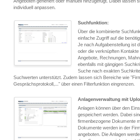
Angeboten generiert oder manuell hinzugefügt. Dabei lassen s
individuell anpassen.
Suchfunktion:
Über die kombinierte Suchfunkt
einfache Zugriff auf die benöti
Je nach Aufgabenstellung ist d
oder die verknüpften Kontakte
Angebote, Rechnungen, Mahn
ebenfalls mit gängigen Suchkri
Suche nach exakten Suchkrite
Suchwerten unterstützt. Zudem lassen sich Bereiche wie "Firm
Gesprächsprotokoll,..." über einen Filterfunktion eingrenzen.
Anlagenverwaltung mit Uplo
Anlagen können über den Einst
gespeichert werden. Dabei si
firmenbezogene Dokumente m
Dokumente werden in der Fir
angeboten. Die Anlagen werde