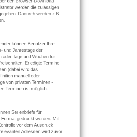
über den Browser-Download
trator werden die zulässigen
gegeben. Dadurch werden z.B.
en.
lender können Benutzer Ihre
s- und Jahrestage der
en oder Tage und Wochen für
reischalten. Erledigte Termine
en (dabei wird das
inition manuell oder
age von privaten Terminen -
hen Terminen ist möglich.
önnen Serienbriefe für
-Format gedruckt werden. Mit
 Kontrolle vor dem Ausdruck
relevanten Adressen wird zuvor