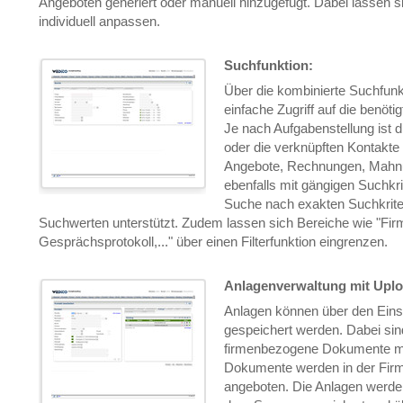
Angeboten generiert oder manuell hinzugefügt. Dabei lassen s
individuell anpassen.
Suchfunktion:
Über die kombinierte Suchfunkt
einfache Zugriff auf die benöti
Je nach Aufgabenstellung ist d
oder die verknüpften Kontakte
Angebote, Rechnungen, Mahn
ebenfalls mit gängigen Suchkri
Suche nach exakten Suchkrite
Suchwerten unterstützt. Zudem lassen sich Bereiche wie "Firm
Gesprächsprotokoll,..." über einen Filterfunktion eingrenzen.
Anlagenverwaltung mit Uplo
Anlagen können über den Einst
gespeichert werden. Dabei si
firmenbezogene Dokumente m
Dokumente werden in der Fir
angeboten. Die Anlagen werde