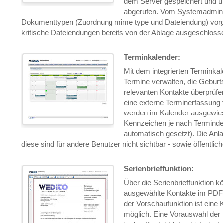
dem Server gespeichert und 
abgerufen. Vom Systemadminis
Dokumenttypen (Zuordnung mime type und Dateiendung) vor
kritische Dateiendungen bereits von der Ablage ausgeschloss
Terminkalender:
Mit dem integrierten Terminka
Termine verwalten, die Geburt
relevanten Kontakte überprüf
eine externe Terminerfassung f
werden im Kalender ausgewies
Kennzeichen je nach Termindef
automatisch gesetzt). Die Anl
diese sind für andere Benutzer nicht sichtbar - sowie öffentlic
Serienbrieffunktion:
Über die Serienbrieffunktion k
ausgewählte Kontakte im PDF
der Vorschaufunktion ist eine
möglich. Eine Vorauswahl der 