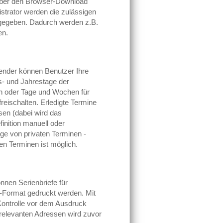
über den Browser-Download
trator werden die zulässigen
gegeben. Dadurch werden z.B.
en.
lender können Benutzer Ihre
s- und Jahrestage der
en oder Tage und Wochen für
reischalten. Erledigte Termine
en (dabei wird das
inition manuell oder
age von privaten Terminen -
hen Terminen ist möglich.
önnen Serienbriefe für
-Format gedruckt werden. Mit
 Kontrolle vor dem Ausdruck
relevanten Adressen wird zuvor