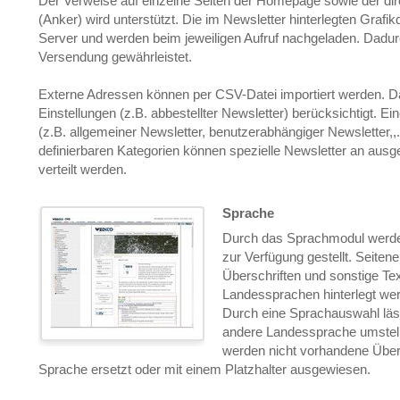
Der Verweise auf einzelne Seiten der Homepage sowie der dir
(Anker) wird unterstützt. Die im Newsletter hinterlegten Grafi
Server und werden beim jeweiligen Aufruf nachgeladen. Dadurc
Versendung gewährleistet.
Externe Adressen können per CSV-Datei importiert werden. D
Einstellungen (z.B. abbestellter Newsletter) berücksichtigt. Ei
(z.B. allgemeiner Newsletter, benutzerabhängiger Newsletter,,..
definierbaren Kategorien können spezielle Newsletter an au
verteilt werden.
Sprache
Durch das Sprachmodul werde
zur Verfügung gestellt. Seiten
Überschriften und sonstige Tex
Landessprachen hinterlegt we
Durch eine Sprachauswahl läs
andere Landessprache umstell
werden nicht vorhandene Über
Sprache ersetzt oder mit einem Platzhalter ausgewiesen.